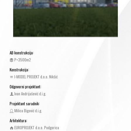
AB konstrukcija:
P=3500m2
Konstrukcija:
I-MODEL PROJEKT d.o.o. Nikšić
Odgovorni projektant:
Ivan Andrijašević d.i.g.
Projektant saradnik:
Milica Bigović d.i.g.
Arhitektura:
EUROPROJEKT d.o.o. Podgorica